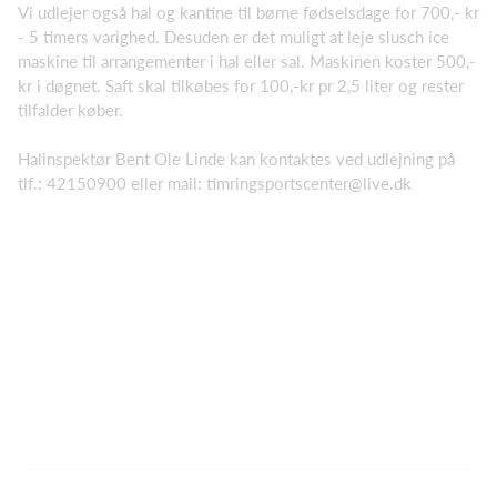
Vi udlejer også hal og kantine til børne fødselsdage for 700,- kr
- 5 timers varighed. Desuden er det muligt at leje slusch ice
maskine til arrangementer i hal eller sal. Maskinen koster 500,-
kr i døgnet. Saft skal tilkøbes for 100,-kr pr 2,5 liter og rester
tilfalder køber.
Halinspektør Bent Ole Linde kan kontaktes ved udlejning på
tlf.: 42150900 eller mail:
timringsportscenter@live.dk