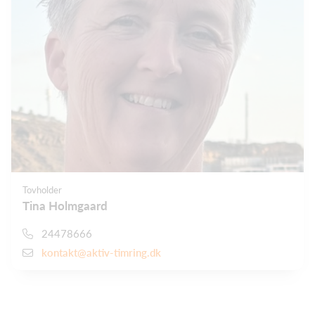
Tovholder
Tina Holmgaard
24478666
kontakt@aktiv-timring.dk