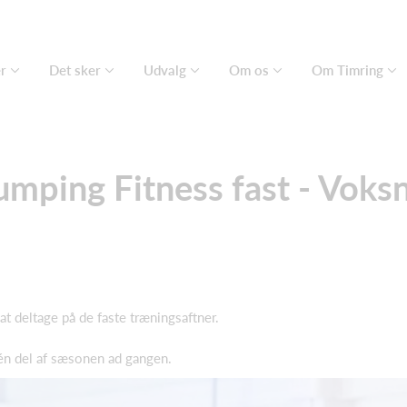
er
Det sker
Udvalg
Om os
Om Timring
umping Fitness fast - Voks
 at deltage på de faste træningsaftner.
 én del af sæsonen ad gangen.