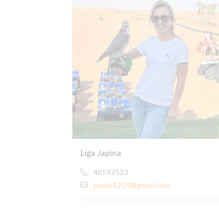
Liga Japina
40592523
japina1234@gmail.com