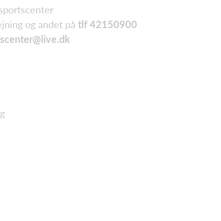
 sportscenter
ejning og andet på
tlf 42150900
tscenter@live.dk
ng