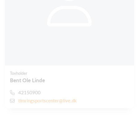
Tovholder
Bent Ole Linde
42150900
timringsportscenter@live.dk