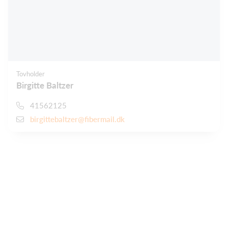
Tovholder
Birgitte Baltzer
41562125
birgittebaltzer@fibermail.dk