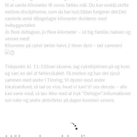
til at samle kilometer til vores fælles mål. Du kan endda skifte
mellem disciplinerne, som du har lyst.Sådan fungerer det:Det
samlede antal tilbagelagte kilometer divideres med
indbyggertallet.
Jo flere deltagere, jo flere kilometer – så tag familie, naboer og
venner med!
Kilometer på cykel tæller halvt.2 timer dyst – tæl sammen!
Tidspunkt: kl. 11-13Snør skoene, tag cykelhjelmen på og kom
og vær en del af fællesskabet. Få motion og hav det sjovt
sammen med andre i Timring. Vi dyster mod andre
lokalsamfund, så lad os vise, hvad vi kan! Vi ses derude – alle
kan være med, så tøv ikke med at tryk "Deltager".Informationer
om ruter og andre aktiviteter på dagen kommer senere.