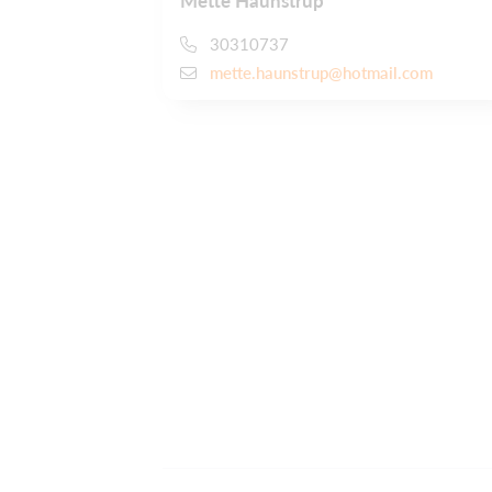
Mette Haunstrup
30310737
mette.haunstrup@hotmail.com