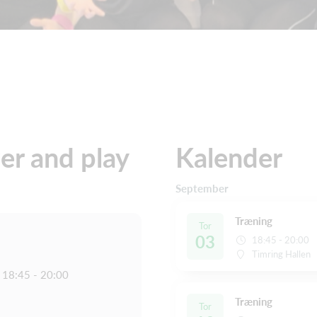
wer and play
Kalender
September
Træning
Tor
03
18:45 - 20:00
Timring Hallen
18:45 - 20:00
Træning
Tor