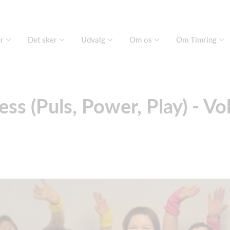
er
Det sker
Udvalg
Om os
Om Timring
ess (Puls, Power, Play) - V