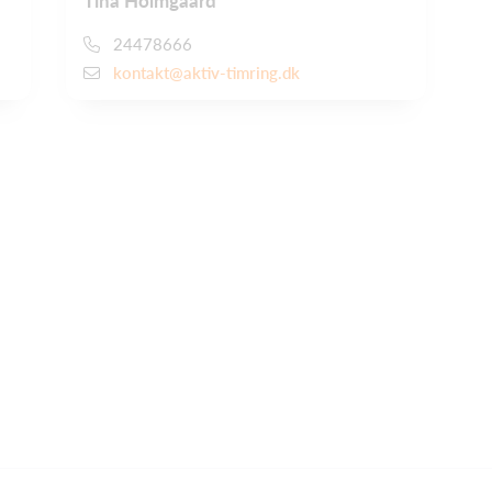
Tina Holmgaard
24478666
kontakt@aktiv-timring.dk