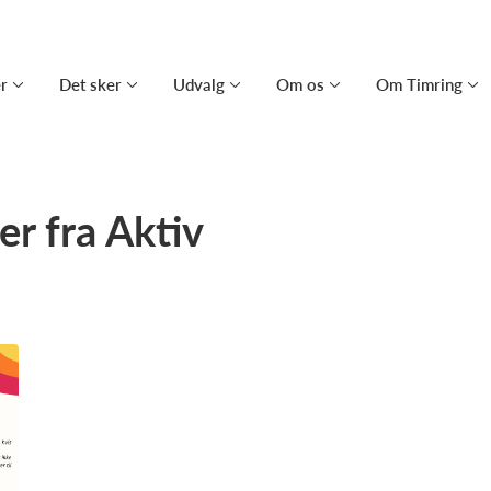
er
Det sker
Udvalg
Om os
Om Timring
r fra Aktiv