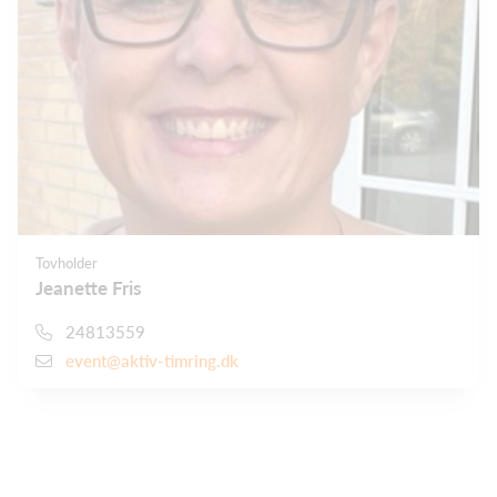
Tovholder
Jeanette Fris
24813559
event@aktiv-timring.dk