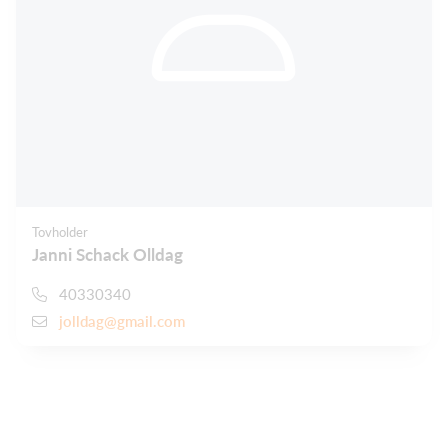
Tovholder
Janni Schack Olldag
40330340
jolldag@gmail.com