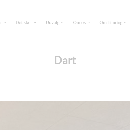
er
Det sker
Udvalg
Om os
Om Timring
Dart