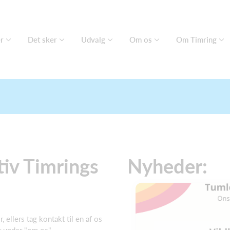
er
Det sker
Udvalg
Om os
Om Timring
iv Timrings
Nyheder:
, ellers tag kontakt til en af os