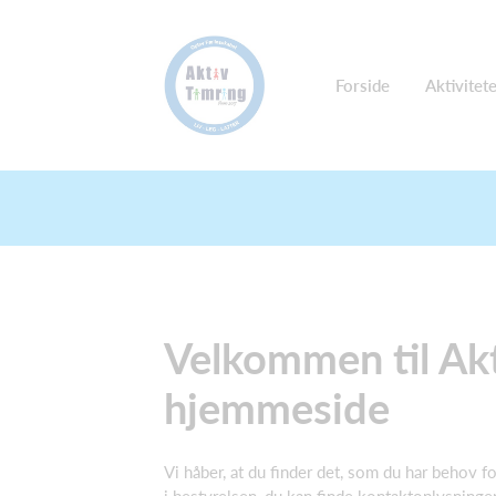
Forside
Aktivitet
Velkommen til Akt
hjemmeside
Vi håber, at du finder det, som du har behov for